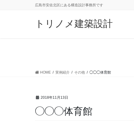
コ
ナ
広島市安佐北区にある構造設計事務所です
ン
ビ
テ
ゲ
トリノメ建築設計
ン
ー
ツ
シ
に
ョ
移
ン
動
に
移
動
HOME
実例紹介
その他
◯◯◯体育館
2018年11月13日
◯◯◯体育館